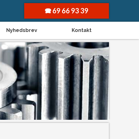
🕿 ​69 66 93 39
Nyhedsbrev
Kontakt