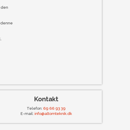
s den
a denne
,
Kontakt
Telefon:
69 66 93 39
E-mail:
info@altomteknik.dk