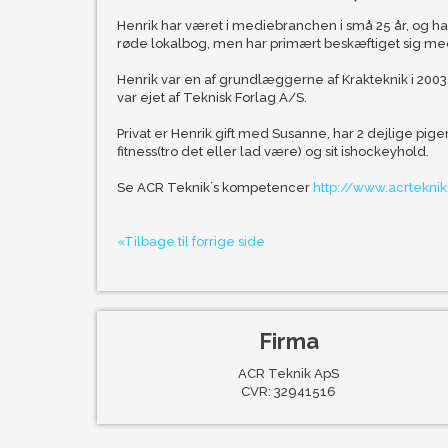
​Henrik har været i mediebranchen i små 25 år, og har
røde lokalbog, men har primært beskæftiget sig me
Henrik var en af grundlæggerne af Krakteknik i 2003
var ejet af Teknisk Forlag A/S.
Privat er Henrik gift med Susanne, har 2 dejlige pige
fitness(tro det eller lad være) og sit ishockeyhold.
Se ACR Teknik´s kompetencer
http://www.acrtekn
«Tilbage til forrige side
Firma
ACR Teknik ApS
CVR: 32941516​